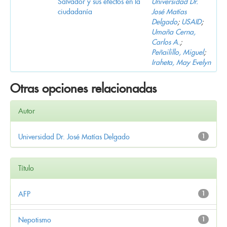
Salvador y sus efectos en la
Universidad Dr.
ciudadanía
José Matías
Delgado
;
USAID
;
Umaña Cerna,
Carlos A.
;
Peñailillo, Miguel
;
Iraheta, May Evelyn
Otras opciones relacionadas
Autor
Universidad Dr. José Matías Delgado
1
Título
AFP
1
Nepotismo
1