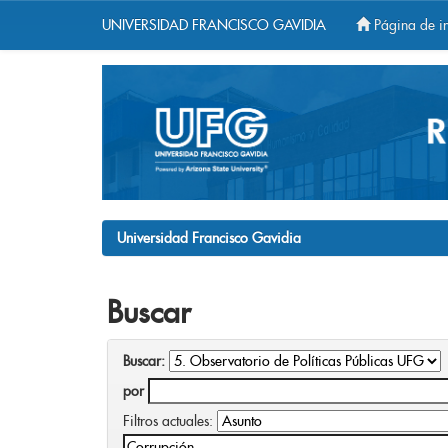
UNIVERSIDAD FRANCISCO GAVIDIA
Página de in
Skip
navigation
Universidad Francisco Gavidia
Buscar
Buscar:
por
Filtros actuales: