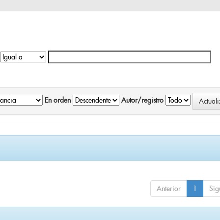
En orden
Autor/registro
Anterior
1
Sig