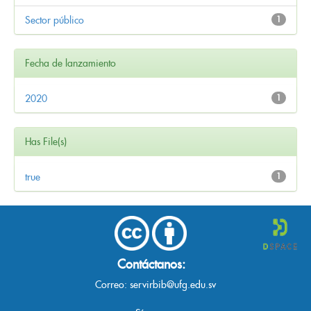
Sector público
1
Fecha de lanzamiento
2020
1
Has File(s)
true
1
Contáctanos:
Correo:
servirbib@ufg.edu.sv