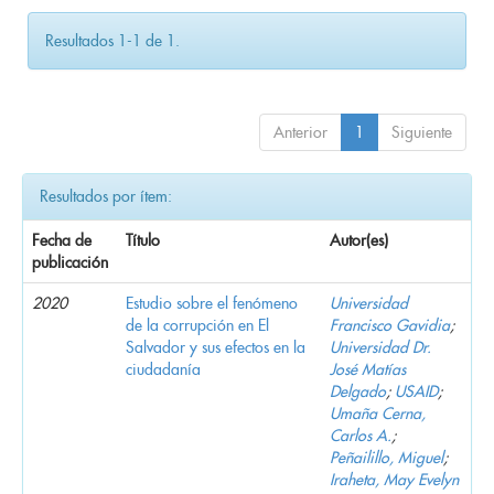
Resultados 1-1 de 1.
Anterior
1
Siguiente
Resultados por ítem:
Fecha de
Título
Autor(es)
publicación
2020
Estudio sobre el fenómeno
Universidad
de la corrupción en El
Francisco Gavidia
;
Salvador y sus efectos en la
Universidad Dr.
ciudadanía
José Matías
Delgado
;
USAID
;
Umaña Cerna,
Carlos A.
;
Peñailillo, Miguel
;
Iraheta, May Evelyn