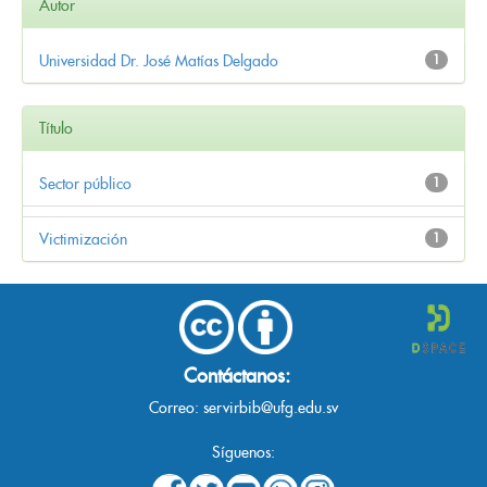
Autor
Universidad Dr. José Matías Delgado
1
Título
Sector público
1
Victimización
1
Contáctanos:
Correo:
servirbib@ufg.edu.sv
Síguenos: