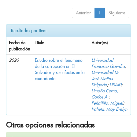
Anterior
1
Siguiente
Resultados por ítem:
Fecha de
Título
Autor(es)
publicación
2020
Estudio sobre el fenómeno
Universidad
de la corrupción en El
Francisco Gavidia
;
Salvador y sus efectos en la
Universidad Dr.
ciudadanía
José Matías
Delgado
;
USAID
;
Umaña Cerna,
Carlos A.
;
Peñailillo, Miguel
;
Iraheta, May Evelyn
Otras opciones relacionadas