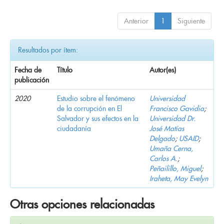
Anterior
1
Siguiente
Resultados por ítem:
Fecha de
Título
Autor(es)
publicación
2020
Estudio sobre el fenómeno
Universidad
de la corrupción en El
Francisco Gavidia
;
Salvador y sus efectos en la
Universidad Dr.
ciudadanía
José Matías
Delgado
;
USAID
;
Umaña Cerna,
Carlos A.
;
Peñailillo, Miguel
;
Iraheta, May Evelyn
Otras opciones relacionadas