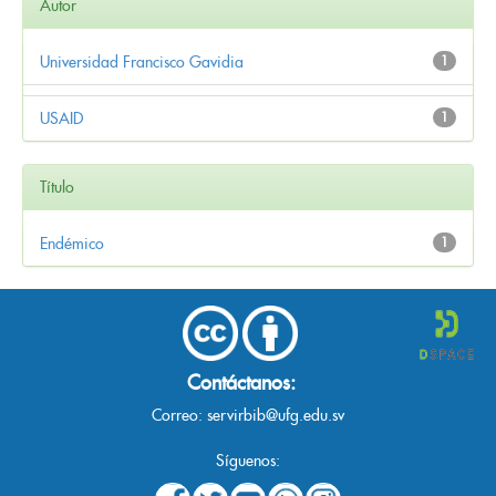
Autor
Universidad Francisco Gavidia
1
USAID
1
Título
Endémico
1
Contáctanos:
Correo:
servirbib@ufg.edu.sv
Síguenos: