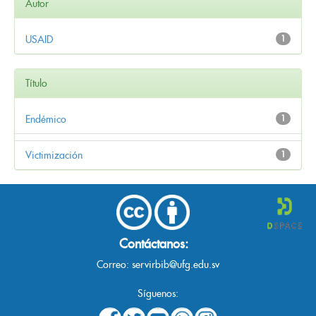
Autor
USAID
1
Título
Endémico
1
Victimización
1
Contáctanos:
Correo:
servirbib@ufg.edu.sv
Síguenos: