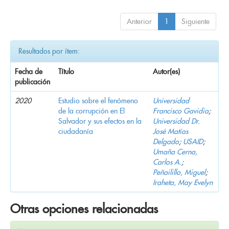
Anterior
1
Siguiente
Resultados por ítem:
Fecha de
Título
Autor(es)
publicación
2020
Estudio sobre el fenómeno
Universidad
de la corrupción en El
Francisco Gavidia
;
Salvador y sus efectos en la
Universidad Dr.
ciudadanía
José Matías
Delgado
;
USAID
;
Umaña Cerna,
Carlos A.
;
Peñailillo, Miguel
;
Iraheta, May Evelyn
Otras opciones relacionadas