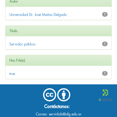
Autor
Universidad Dr. José Matías Delgado
1
Título
Servidor público
1
Has File(s)
true
1
Contáctanos:
Correo:
servirbib@ufg.edu.sv