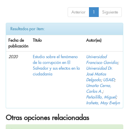
Anterior
1
Siguiente
Resultados por ítem:
Fecha de
Título
Autor(es)
publicación
2020
Estudio sobre el fenómeno
Universidad
de la corrupción en El
Francisco Gavidia
;
Salvador y sus efectos en la
Universidad Dr.
ciudadanía
José Matías
Delgado
;
USAID
;
Umaña Cerna,
Carlos A.
;
Peñailillo, Miguel
;
Iraheta, May Evelyn
Otras opciones relacionadas