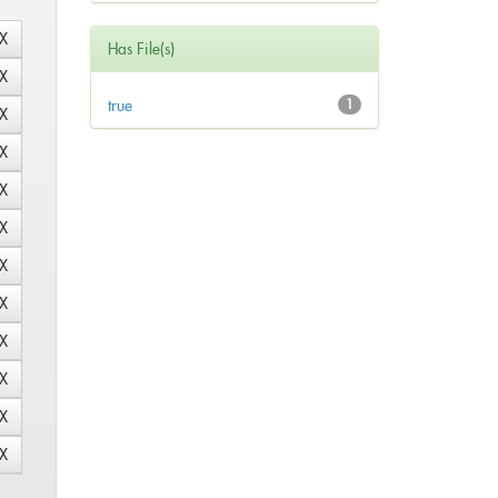
Has File(s)
true
1