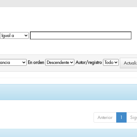
En orden
Autor/registro
Anterior
1
Sig