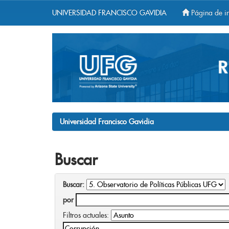
UNIVERSIDAD FRANCISCO GAVIDIA
Página de in
Skip
navigation
Universidad Francisco Gavidia
Buscar
Buscar:
por
Filtros actuales: