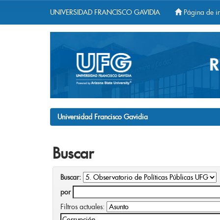
UNIVERSIDAD FRANCISCO GAVIDIA
Página de in
Skip
navigation
Universidad Francisco Gavidia
Buscar
Buscar:
por
Filtros actuales: