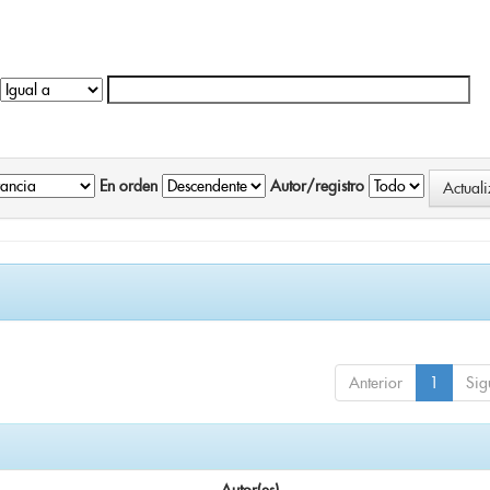
En orden
Autor/registro
Anterior
1
Sig