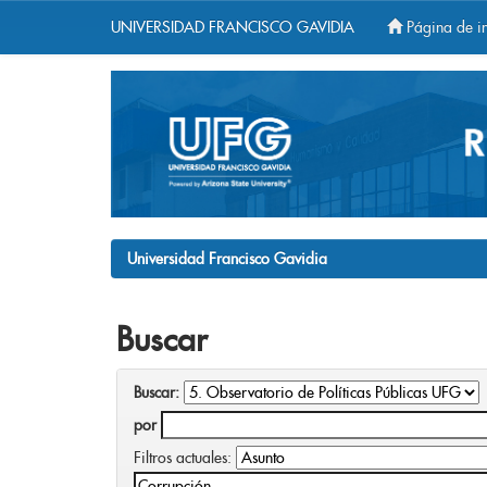
UNIVERSIDAD FRANCISCO GAVIDIA
Página de in
Skip
navigation
Universidad Francisco Gavidia
Buscar
Buscar:
por
Filtros actuales: