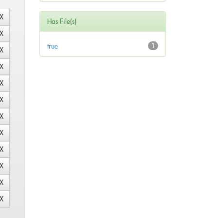
Has File(s)
true
1