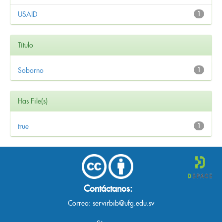
USAID
1
Título
Soborno
1
Has File(s)
true
1
Contáctanos:
Correo:
servirbib@ufg.edu.sv