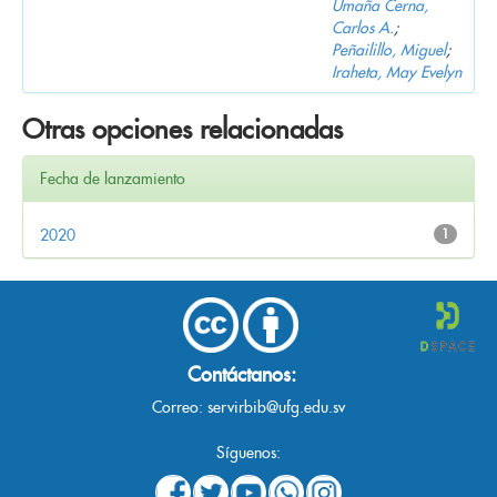
Umaña Cerna,
Carlos A.
;
Peñailillo, Miguel
;
Iraheta, May Evelyn
Otras opciones relacionadas
Fecha de lanzamiento
2020
1
Contáctanos:
Correo:
servirbib@ufg.edu.sv
Síguenos: