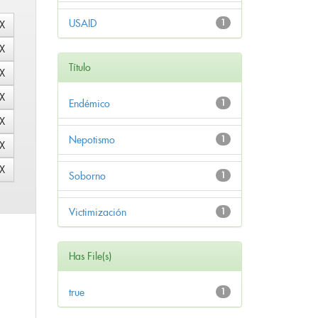
USAID
1
Título
Endémico
1
Nepotismo
1
Soborno
1
Victimización
1
Has File(s)
true
1