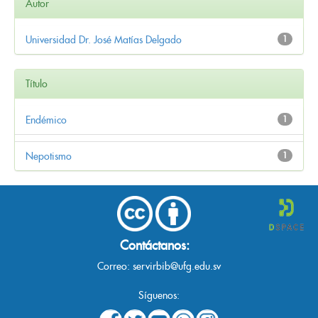
Autor
Universidad Dr. José Matías Delgado
1
Título
Endémico
1
Nepotismo
1
Contáctanos:
Correo:
servirbib@ufg.edu.sv
Síguenos: