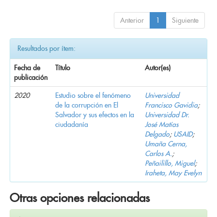
Anterior
1
Siguiente
Resultados por ítem:
Fecha de
Título
Autor(es)
publicación
2020
Estudio sobre el fenómeno
Universidad
de la corrupción en El
Francisco Gavidia
;
Salvador y sus efectos en la
Universidad Dr.
ciudadanía
José Matías
Delgado
;
USAID
;
Umaña Cerna,
Carlos A.
;
Peñailillo, Miguel
;
Iraheta, May Evelyn
Otras opciones relacionadas