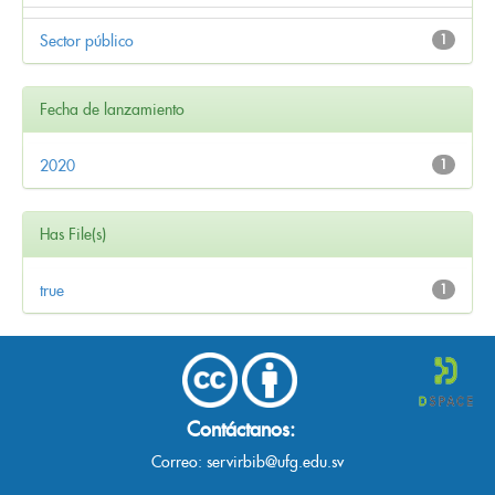
Sector público
1
Fecha de lanzamiento
2020
1
Has File(s)
true
1
Contáctanos:
Correo:
servirbib@ufg.edu.sv