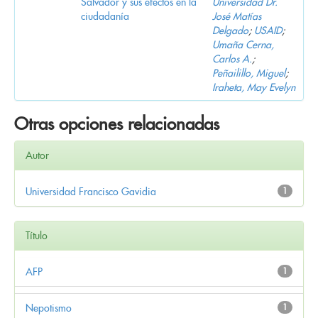
Salvador y sus efectos en la
Universidad Dr.
ciudadanía
José Matías
Delgado
;
USAID
;
Umaña Cerna,
Carlos A.
;
Peñailillo, Miguel
;
Iraheta, May Evelyn
Otras opciones relacionadas
Autor
Universidad Francisco Gavidia
1
Título
AFP
1
Nepotismo
1