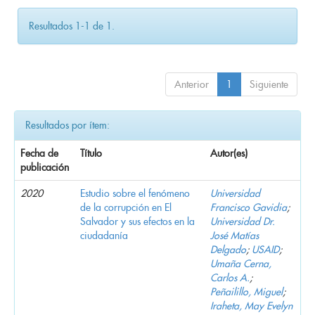
Resultados 1-1 de 1.
Anterior
1
Siguiente
Resultados por ítem:
Fecha de
Título
Autor(es)
publicación
2020
Estudio sobre el fenómeno
Universidad
de la corrupción en El
Francisco Gavidia
;
Salvador y sus efectos en la
Universidad Dr.
ciudadanía
José Matías
Delgado
;
USAID
;
Umaña Cerna,
Carlos A.
;
Peñailillo, Miguel
;
Iraheta, May Evelyn