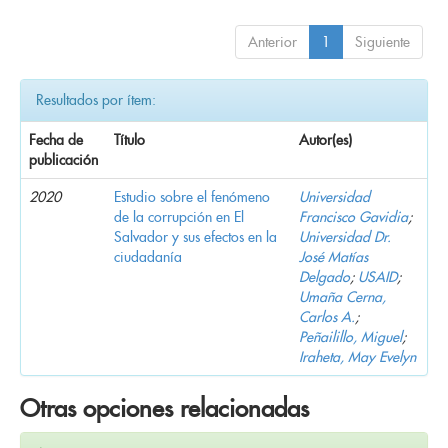
Anterior
1
Siguiente
Resultados por ítem:
Fecha de
Título
Autor(es)
publicación
2020
Estudio sobre el fenómeno
Universidad
de la corrupción en El
Francisco Gavidia
;
Salvador y sus efectos en la
Universidad Dr.
ciudadanía
José Matías
Delgado
;
USAID
;
Umaña Cerna,
Carlos A.
;
Peñailillo, Miguel
;
Iraheta, May Evelyn
Otras opciones relacionadas