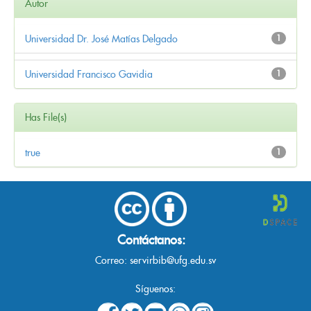
Autor
Universidad Dr. José Matías Delgado
1
Universidad Francisco Gavidia
1
Has File(s)
true
1
Contáctanos:
Correo:
servirbib@ufg.edu.sv
Síguenos: