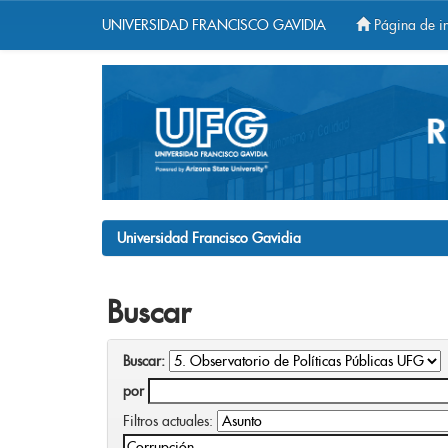
UNIVERSIDAD FRANCISCO GAVIDIA
Página de in
Skip
navigation
Universidad Francisco Gavidia
Buscar
Buscar:
por
Filtros actuales: