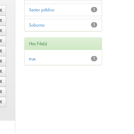
Sector público
1
Soborno
1
Has File(s)
true
1