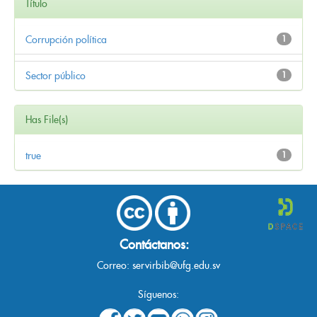
Título
Corrupción política
1
Sector público
1
Has File(s)
true
1
Contáctanos:
Correo:
servirbib@ufg.edu.sv
Síguenos: