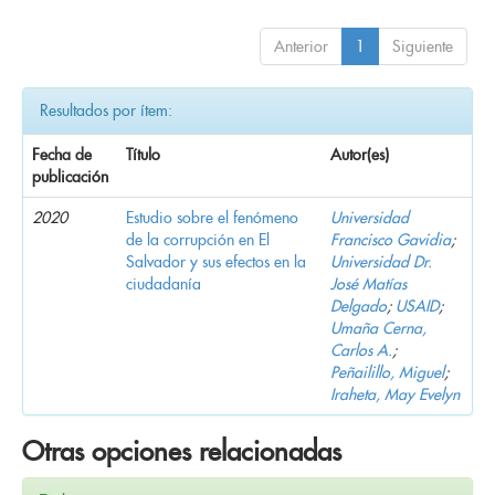
Anterior
1
Siguiente
Resultados por ítem:
Fecha de
Título
Autor(es)
publicación
2020
Estudio sobre el fenómeno
Universidad
de la corrupción en El
Francisco Gavidia
;
Salvador y sus efectos en la
Universidad Dr.
ciudadanía
José Matías
Delgado
;
USAID
;
Umaña Cerna,
Carlos A.
;
Peñailillo, Miguel
;
Iraheta, May Evelyn
Otras opciones relacionadas