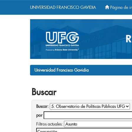
UNIVERSIDAD FRANCISCO GAVIDIA
Página de in
Skip
navigation
Universidad Francisco Gavidia
Buscar
Buscar:
por
Filtros actuales: