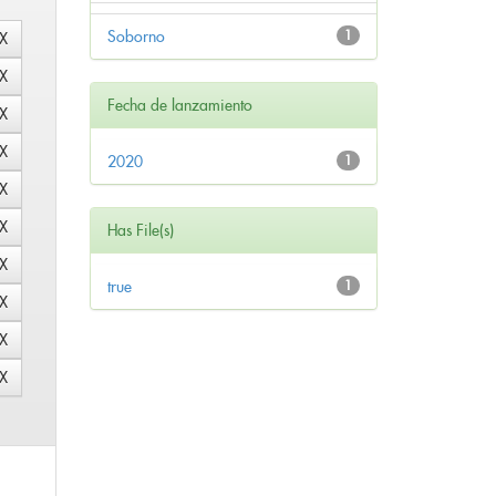
Soborno
1
Fecha de lanzamiento
2020
1
Has File(s)
true
1