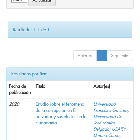
Resultados 1-1 de 1.
Anterior
1
Siguiente
Resultados por ítem:
Fecha de
Título
Autor(es)
publicación
2020
Estudio sobre el fenómeno
Universidad
de la corrupción en El
Francisco Gavidia
;
Salvador y sus efectos en la
Universidad Dr.
ciudadanía
José Matías
Delgado
;
USAID
;
Umaña Cerna,