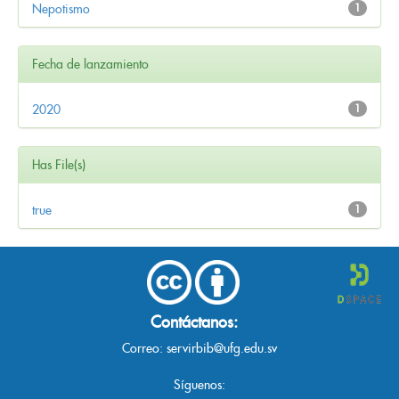
Nepotismo
1
Fecha de lanzamiento
2020
1
Has File(s)
true
1
Contáctanos:
Correo:
servirbib@ufg.edu.sv
Síguenos: