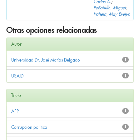
Carlos A.
;
Peñailillo, Miguel
;
Iraheta, May Evelyn
Otras opciones relacionadas
Autor
Universidad Dr. José Matías Delgado
1
USAID
1
Título
AFP
1
Corrupción política
1