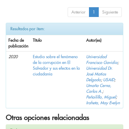
Anterior
1
Siguiente
Resultados por ítem:
Fecha de
Título
Autor(es)
publicación
2020
Estudio sobre el fenómeno
Universidad
de la corrupción en El
Francisco Gavidia
;
Salvador y sus efectos en la
Universidad Dr.
ciudadanía
José Matías
Delgado
;
USAID
;
Umaña Cerna,
Carlos A.
;
Peñailillo, Miguel
;
Iraheta, May Evelyn
Otras opciones relacionadas