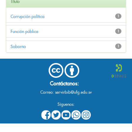
Título
Corrupción política
1
Función pública
1
Soborno
1
Contáctanos:
Correo:
servirbib@ufg.edu.sv
Síguenos: