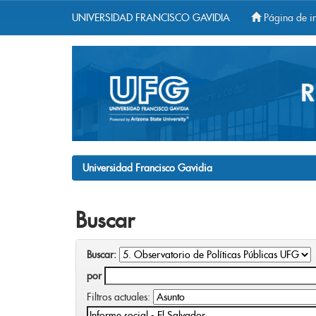
UNIVERSIDAD FRANCISCO GAVIDIA
Página de in
Skip
navigation
Universidad Francisco Gavidia
Buscar
Buscar:
por
Filtros actuales: