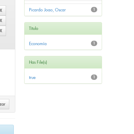
Picardo Joao, Oscar
1
Título
Economía
1
Has File(s)
true
1