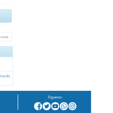
uiente
icardo,
Síguenos: