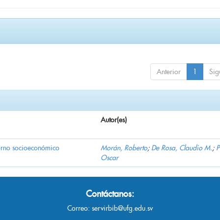
Anterior
1
Sig
Autor(es)
torno socioeconómico
Morán, Roberto
;
De Rosa, Claudio M.
;
P
Oscar
Contáctanos:
Correo:
servirbib@ufg.edu.sv