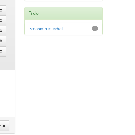
Título
Economía mundial
1