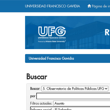
UNIVERSIDAD FRANCISCO GAVIDIA
Página de in
Skip
navigation
Universidad Francisco Gavidia
Buscar
Buscar:
por
Filtros actuales: