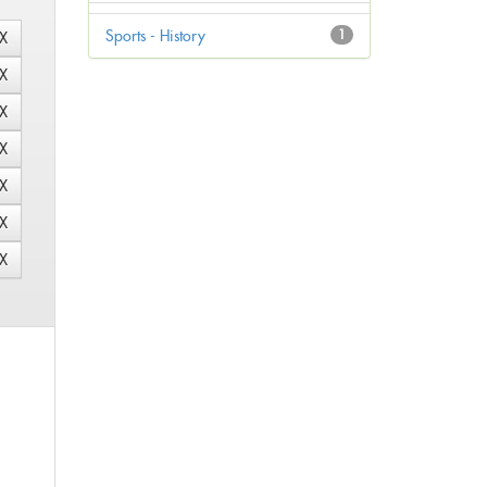
Sports - History
1