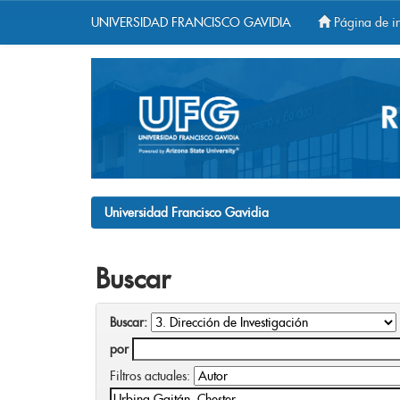
UNIVERSIDAD FRANCISCO GAVIDIA
Página de in
Skip
navigation
Universidad Francisco Gavidia
Buscar
Buscar:
por
Filtros actuales: