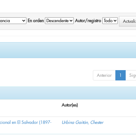
En orden
Autor/registro
Anterior
1
Sig
Autor(es)
nacional en El Salvador (1897-
Urbina Gaitán, Chester