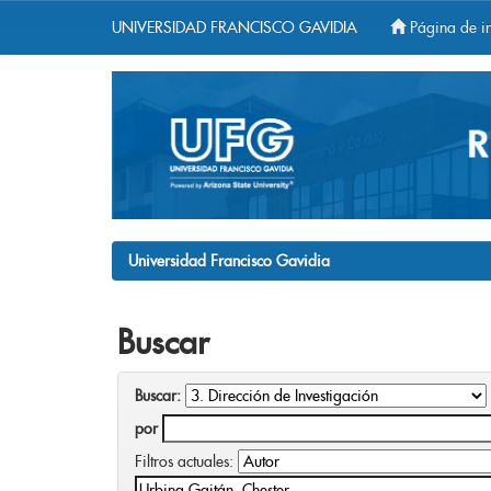
UNIVERSIDAD FRANCISCO GAVIDIA
Página de in
Skip
navigation
Universidad Francisco Gavidia
Buscar
Buscar:
por
Filtros actuales: