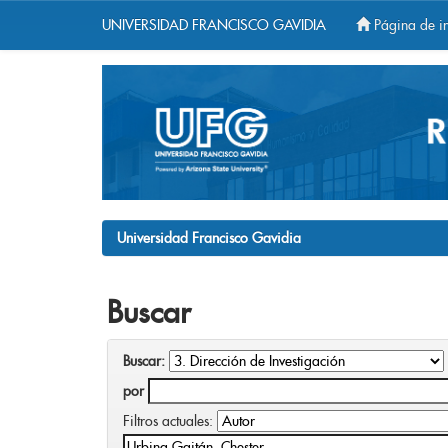
UNIVERSIDAD FRANCISCO GAVIDIA
Página de in
Skip
navigation
Universidad Francisco Gavidia
Buscar
Buscar:
por
Filtros actuales: