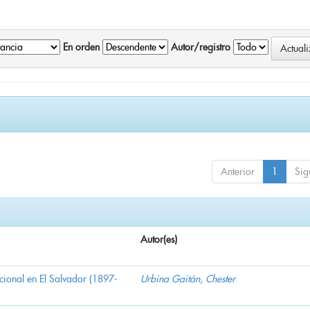
En orden
Autor/registro
Anterior
1
Sig
Autor(es)
nacional en El Salvador (1897-
Urbina Gaitán, Chester