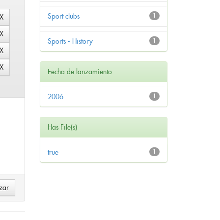
Sport clubs
1
Sports - History
1
Fecha de lanzamiento
2006
1
Has File(s)
true
1