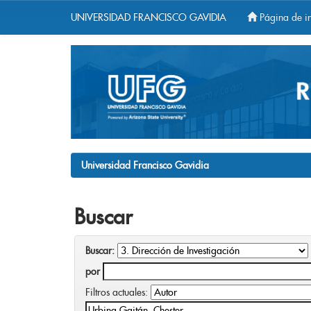
UNIVERSIDAD FRANCISCO GAVIDIA
Página de in
Skip
navigation
Universidad Francisco Gavidia
Buscar
Buscar:
por
Filtros actuales: