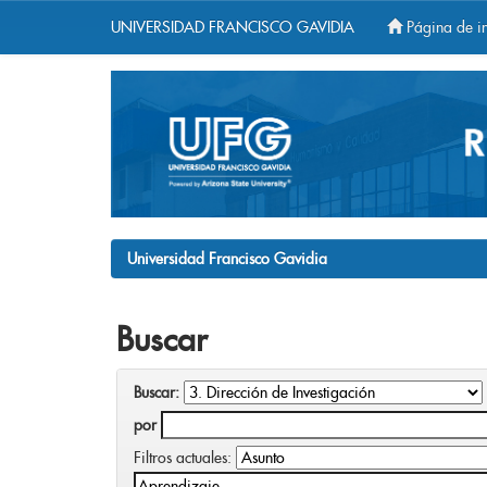
UNIVERSIDAD FRANCISCO GAVIDIA
Página de in
Skip
navigation
Universidad Francisco Gavidia
Buscar
Buscar:
por
Filtros actuales: