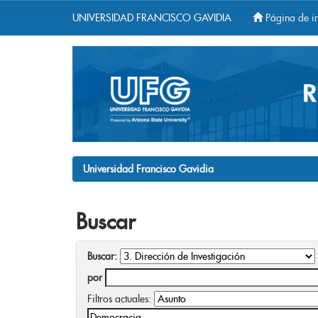
UNIVERSIDAD FRANCISCO GAVIDIA
Página de in
Skip
navigation
Universidad Francisco Gavidia
Buscar
Buscar:
por
Filtros actuales: