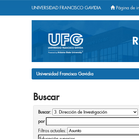
UNIVERSIDAD FRANCISCO GAVIDIA
Página de in
Skip
navigation
Universidad Francisco Gavidia
Buscar
Buscar:
por
Filtros actuales: