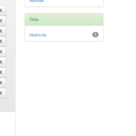
Maribel
Título
Matrícula
1