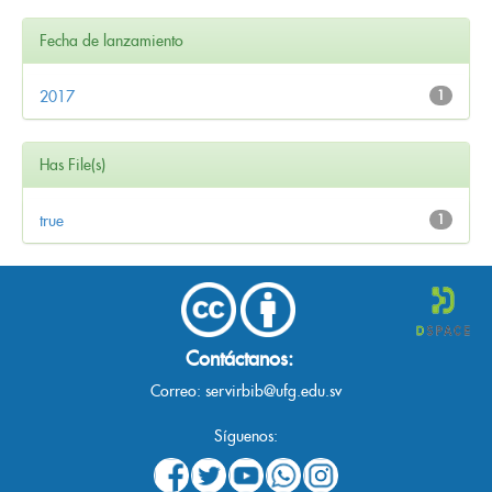
Fecha de lanzamiento
2017
1
Has File(s)
true
1
Contáctanos:
Correo:
servirbib@ufg.edu.sv
Síguenos: