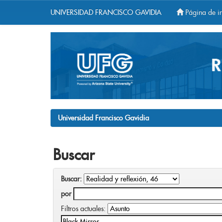
UNIVERSIDAD FRANCISCO GAVIDIA
Página de in
Skip
navigation
Universidad Francisco Gavidia
Buscar
Buscar:
por
Filtros actuales: