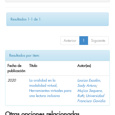
Resultados 1-1 de 1.
Anterior
1
Siguiente
Resultados por ítem:
Fecha de
Título
Autor(es)
publicación
2020
La oralidad en la
Loaiza Escalón,
modalidad virtual;
Sady Arturo
;
Herramientas virtuales para
Mujica Sequera,
una lectura inclusiva
Ruth
;
Universidad
Francisco Gavidia
Otras opciones relacionadas