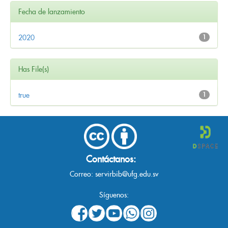
Fecha de lanzamiento
2020
1
Has File(s)
true
1
Contáctanos:
Correo:
servirbib@ufg.edu.sv
Síguenos: