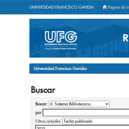
UNIVERSIDAD FRANCISCO GAVIDIA
Página de in
Skip
navigation
Universidad Francisco Gavidia
Buscar
Buscar:
por
Filtros actuales: