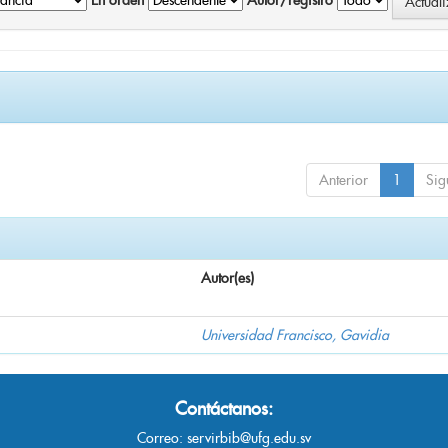
En orden
Autor/registro
Anterior
1
Sig
Autor(es)
Universidad Francisco, Gavidia
Contáctanos:
Correo:
servirbib@ufg.edu.sv