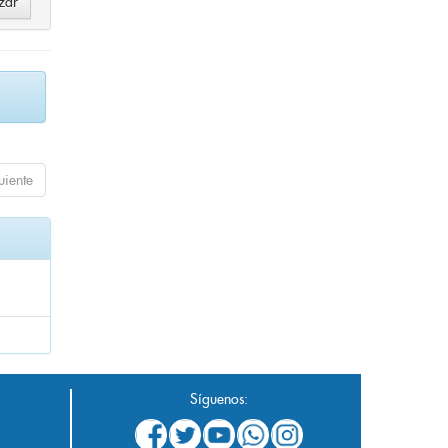
uiente
Síguenos: