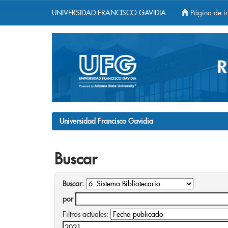
UNIVERSIDAD FRANCISCO GAVIDIA
Página de in
Skip
navigation
Universidad Francisco Gavidia
Buscar
Buscar:
por
Filtros actuales: