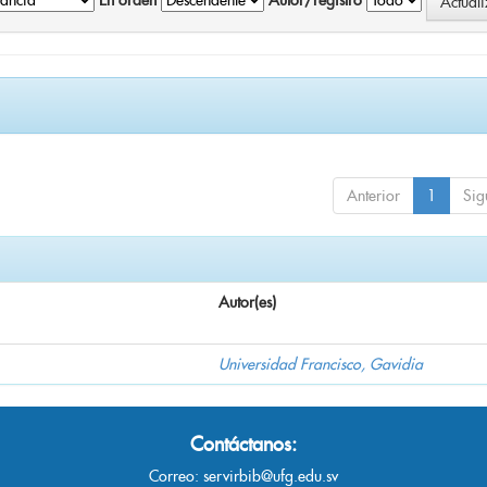
En orden
Autor/registro
Anterior
1
Sig
Autor(es)
Universidad Francisco, Gavidia
Contáctanos:
Correo:
servirbib@ufg.edu.sv