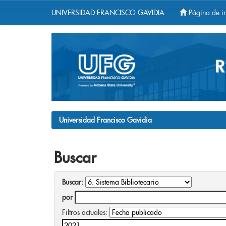
UNIVERSIDAD FRANCISCO GAVIDIA
Página de in
Skip
navigation
Universidad Francisco Gavidia
Buscar
Buscar:
por
Filtros actuales: