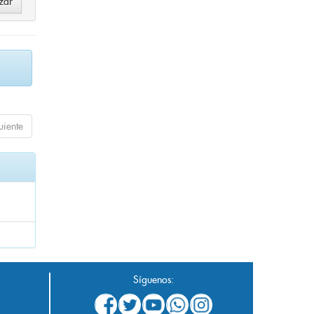
uiente
Síguenos: