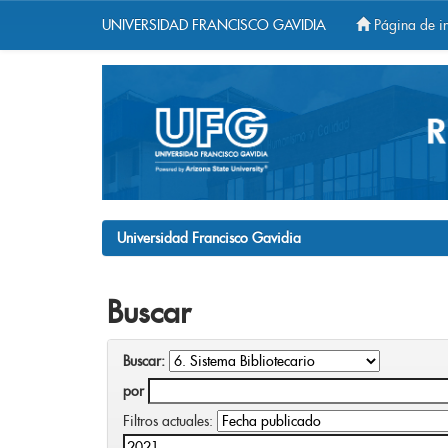
UNIVERSIDAD FRANCISCO GAVIDIA
Página de in
Skip
navigation
Universidad Francisco Gavidia
Buscar
Buscar:
por
Filtros actuales: