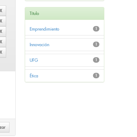
Título
Emprendimiento
1
Innovación
1
UFG
1
Ética
1