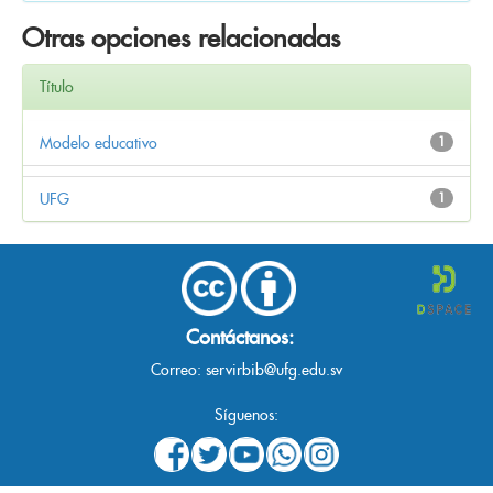
Otras opciones relacionadas
Título
Modelo educativo
1
UFG
1
Contáctanos:
Correo:
servirbib@ufg.edu.sv
Síguenos: