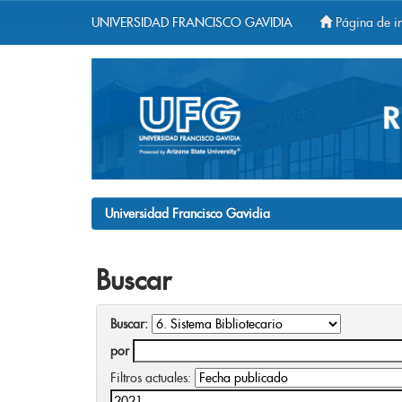
UNIVERSIDAD FRANCISCO GAVIDIA
Página de in
Skip
navigation
Universidad Francisco Gavidia
Buscar
Buscar:
por
Filtros actuales: