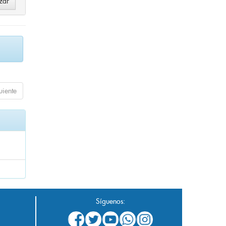
uiente
Síguenos: