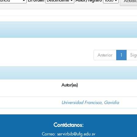
En orden
Autor/registro
Anterior
1
Sig
Autor(es)
Universidad Francisco, Gavidia
Contáctanos:
Correo:
servirbib@ufg.edu.sv