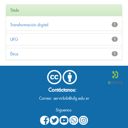
Título
Transformación digital
1
UFG
1
Ética
1
Contáctanos:
Correo:
servirbib@ufg.edu.sv
Síguenos: