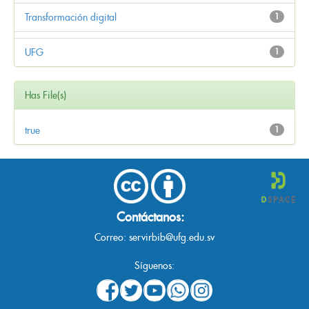
Transformación digital
1
UFG
1
Has File(s)
true
1
Contáctanos:
Correo:
servirbib@ufg.edu.sv
Síguenos: