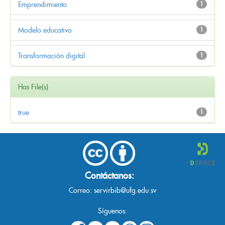
Emprendimiento
1
Modelo educativo
1
Transformación digital
1
Has File(s)
true
1
Contáctanos:
Correo:
servirbib@ufg.edu.sv
Síguenos: