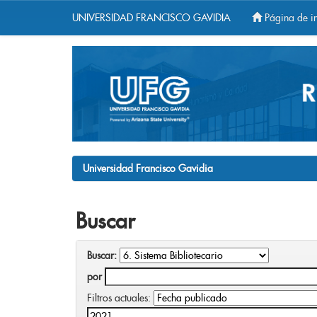
UNIVERSIDAD FRANCISCO GAVIDIA
Página de in
Skip
navigation
Universidad Francisco Gavidia
Buscar
Buscar:
por
Filtros actuales: