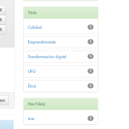
Título
Calidad
1
Emprendimiento
1
Transformación digital
1
UFG
1
Ética
1
Has File(s)
true
1