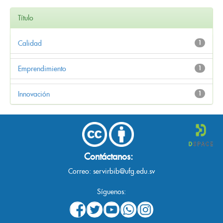
Título
Calidad
1
Emprendimiento
1
Innovación
1
Contáctanos:
Correo:
servirbib@ufg.edu.sv
Síguenos: