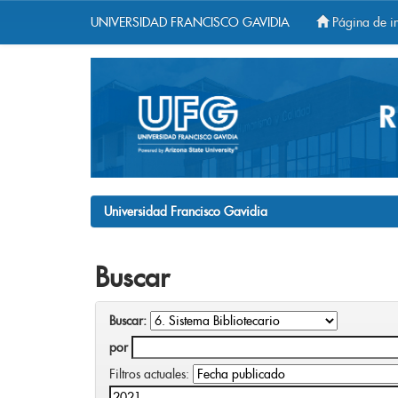
UNIVERSIDAD FRANCISCO GAVIDIA
Página de in
Skip
navigation
Universidad Francisco Gavidia
Buscar
Buscar:
por
Filtros actuales: