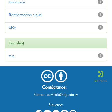
Innovación
1
Transformación digital
1
UFG
1
Has File(s)
true
1
Contáctanos:
Correo:
servirbib@ufg.edu.sv
Síguenos: