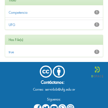
Título
Competencia
1
UFG
1
Has File(s)
true
1
Contáctanos:
Correo:
servirbib@ufg.edu.sv
Síguenos: