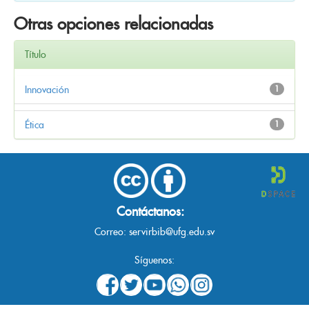
Otras opciones relacionadas
Título
Innovación
1
Ética
1
Contáctanos:
Correo:
servirbib@ufg.edu.sv
Síguenos: